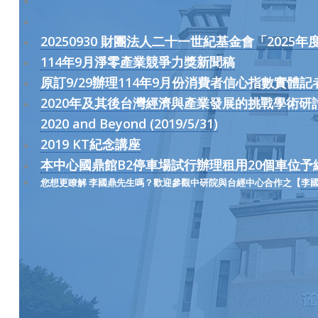
20250930 財團法人二十一世紀基金會「202
114年9月淨零產業競爭力獎新聞稿
原訂9/29辦理114年9月份消費者信心指數實體記
2020年及其後台灣經濟與產業發展的挑戰學術研討會Industria
2020 and Beyond (2019/5/31)
2019 KT紀念講座
本中心國鼎館B2停車場試行辦理租用20個車位予
您想更瞭解 李國鼎先生嗎？歡迎參觀中研院與台經中心合作之【
李