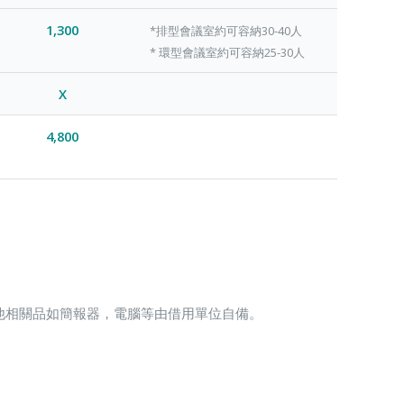
1,300
*排型會議室約可容納30-40人
* 環型會議室約可容納25-30人
X
4,800
他相關品如簡報器，電腦等由借用單位自備。