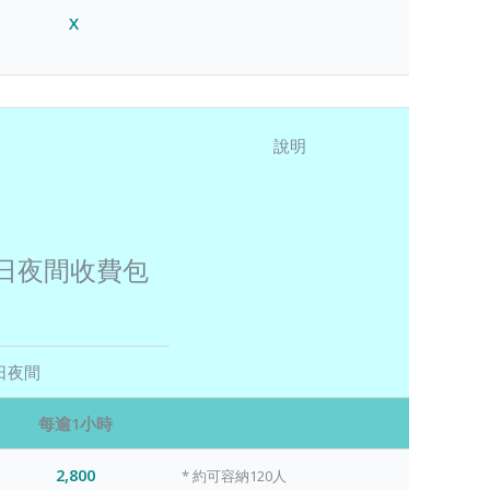
X
說明
日夜間收費包
日夜間
每逾1小時
2,800
* 約可容納120人