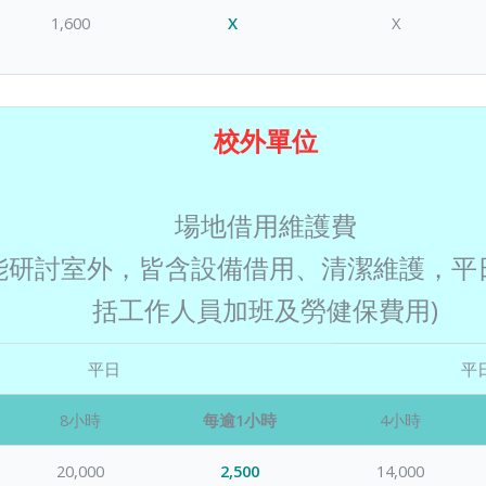
1,600
X
X
校外單位
場地借用維護費
能研討室外，皆含設備借用、清潔維護，平
括工作人員加班及勞健保費用)
平日
平
8小時
每逾1小時
4小時
20,000
2,500
14,000