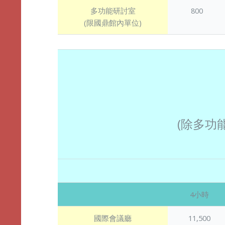
多功能研討室
800
(限國鼎館內單位)
(除多功
4小時
國際會議廳
11,500