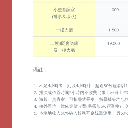
小型會議室
4,000
(排形及環狀)
一樓大廳
1,500
二樓3間會議廳
19,000
及一樓大廳
備註：
不足4小時者，則以4小時計，超過30分鐘者以
排演或佈置時間2小時內不收費（限上班日上午
海報、貴賓室、可折疊式長桌、折疊椅等均包
校外單位一律依定價收費(另需加5%營業稅)
本場地收入50%納入校務基金統籌運用，另50