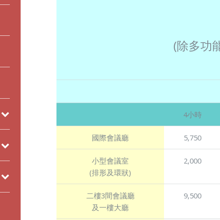
(除多功
4小時
國際會議廳
5,750
小型會議室
2,000
(排形及環狀)
二樓3間會議廳
9,500
及一樓大廳