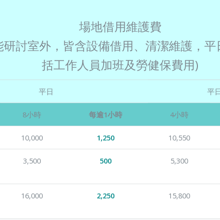
場地借用維護費
能研討室外，皆含設備借用、清潔維護，平
括工作人員加班及勞健保費用)
平日
平
8小時
每逾1小時
4小時
10,000
1,250
10,550
3,500
500
5,300
16,000
2,250
15,800