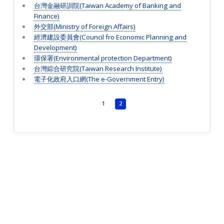
台灣金融研訓院(Taiwan Academy of Banking and
Finance)
外交部(Ministry of Foreign Affairs)
經濟建設委員會(Council fro Economic Planning and
Development)
環保署(Environmental protection Department)
台灣綜合研究院(Taiwan Research Institute)
電子化政府入口網(The e-Government Entry)
1
2